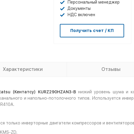
Персональный менеджер
Документы
НДС включен
Получить счет / КП
Характеристики
Отзывы
tatsu
(Кентатсу)
KURZ
290
HZAN
3-
B
низкий уровень шума и к
 канального и напольно-потолочного типов. Используется инве
 R410A.
ся только инверторные двигатели компрессоров и вентиляторов
 KMS-ZD.