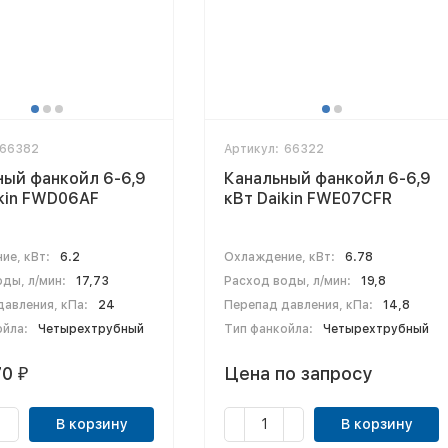
66382
Артикул:
66322
ный фанкойл 6-6,9
Канальный фанкойл 6-6,9
ikin FWD06AF
кВт Daikin FWE07CFR
ие, кВт:
6.2
Охлаждение, кВт:
6.78
ды, л/мин:
17,73
Расход воды, л/мин:
19,8
авления, кПа:
24
Перепад давления, кПа:
14,8
ойла:
Четырехтрубный
Тип фанкойла:
Четырехтрубный
70
Цена по запросу
₽
В корзину
В корзину