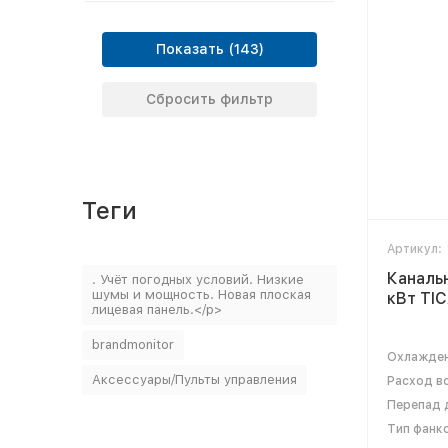
Показать
Сбросить фильтр
Теги
Артикул:
Каналь
. Учёт погодных условий. Низкие
шумы и мощность. Новая плоская
кВт TI
лицевая панель.</p>
brandmonitor
Охлажден
Аксессуары/Пульты управления
Расход во
Перепад д
Тип фанк