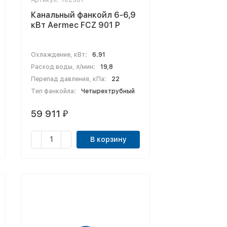
Артикул:
102381
Канальный фанкойл 6-6,9
кВт Aermec FCZ 901 P
Охлаждение, кВт:
6.91
Расход воды, л/мин:
19,8
Перепад давления, кПа:
22
Тип фанкойла:
Четырехтрубный
59 911
₽
В корзину