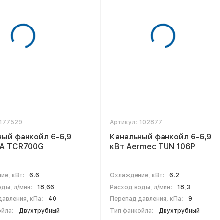
177529
Артикул:
102877
ный фанкойл 6-6,9
Канальный фанкойл 6-6,9
CA TCR700G
кВт Aermec TUN 106P
ие, кВт:
6.6
Охлаждение, кВт:
6.2
ды, л/мин:
18,66
Расход воды, л/мин:
18,3
авления, кПа:
40
Перепад давления, кПа:
9
ойла:
Двухтрубный
Тип фанкойла:
Двухтрубный