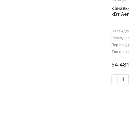
Артикул:
Каналь
кВт Ae
Охлажден
Расход во
Перепад д
Тип фанк
54 48