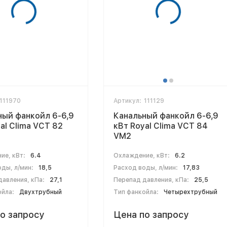
111970
Артикул:
111129
ный фанкойл 6-6,9
Канальный фанкойл 6-6,9
al Clima VCT 82
кВт Royal Clima VCT 84
VM2
ие, кВт:
6.4
Охлаждение, кВт:
6.2
ды, л/мин:
18,5
Расход воды, л/мин:
17,83
авления, кПа:
27,1
Перепад давления, кПа:
25,5
ойла:
Двухтрубный
Тип фанкойла:
Четырехтрубный
о запросу
Цена по запросу