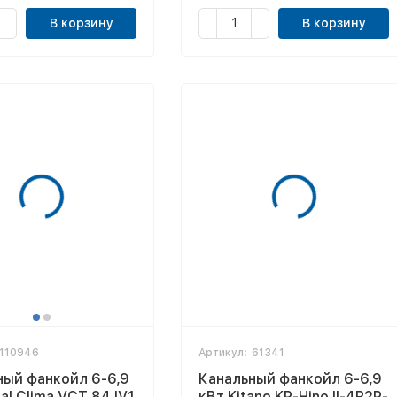
В корзину
В корзину
110946
Артикул:
61341
ный фанкойл 6-6,9
Канальный фанкойл 6-6,9
al Clima VCT 84 IV1
кВт Kitano KP-Hino II-4R2P-