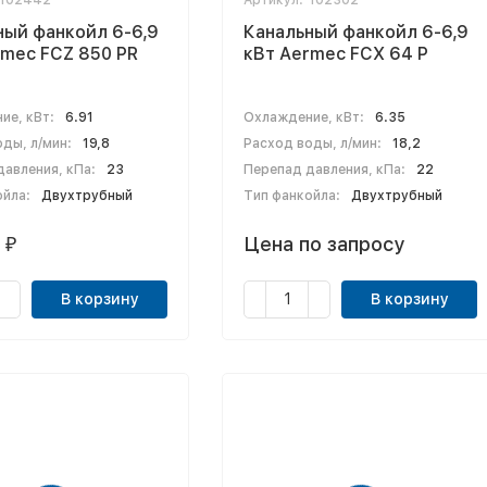
102442
Артикул:
102302
ный фанкойл 6-6,9
Канальный фанкойл 6-6,9
rmec FCZ 850 PR
кВт Aermec FCX 64 P
ие, кВт:
6.91
Охлаждение, кВт:
6.35
ды, л/мин:
19,8
Расход воды, л/мин:
18,2
авления, кПа:
23
Перепад давления, кПа:
22
ойла:
Двухтрубный
Тип фанкойла:
Двухтрубный
1
Цена по запросу
₽
В корзину
В корзину