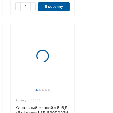
В корзину
Артикул:
66509
Канальный фанкойл 6-6,9
кВт Lessar LSF-800DD22H