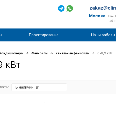
zakaz@cli
Москва
Пн-П
Сб-В
ы
Проектирование
Наши работы
Кондиционеры
Фанкойлы
Канальные фанкойлы
6-6,9 кВт
9 кВт
вать:
В наличии