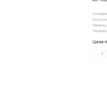
Охлажден
Расход во
Перепад д
Тип фанк
Цена п