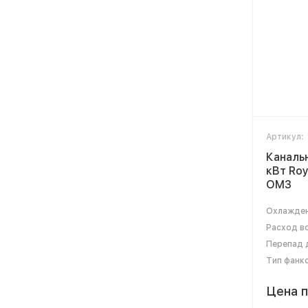
Артикул:
Каналь
кВт Roy
OM3
Охлажден
Расход во
Перепад д
Тип фанк
Цена п