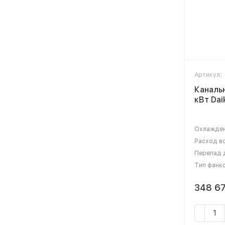
Артикул:
Каналь
кВт Da
Охлажден
Расход во
Перепад д
Тип фанк
348 6