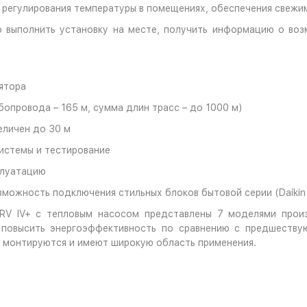
 регулирования температуры в помещениях, обеспечения свежи
 выполнить установку на месте, получить информацию о воз
ятора
опровода – 165 м, сумма длин трасс – до 1000 м)
еличен до 30 м
истемы и тестирование
плуатацию
можность подключения стильных блоков бытовой серии (Daikin E
V IV+ с тепловым насосом представлены 7 моделями произ
и повысить энергоэффективность по сравнению с предшеств
о монтируются и имеют широкую область применения.