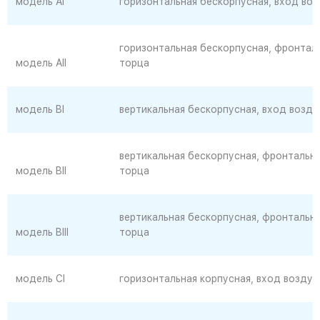
модель Al
горизонтальная бескорпусная, вход во
горизонтальная бескорпусная, фронтал
модель AII
торца
модель BI
вертикальная бескорпусная, вход возду
вертикальная бескорпусная, фронтальны
модель BII
торца
вертикальная бескорпусная, фронтальны
модель BIII
торца
модель CI
горизонтальная корпусная, вход воздух