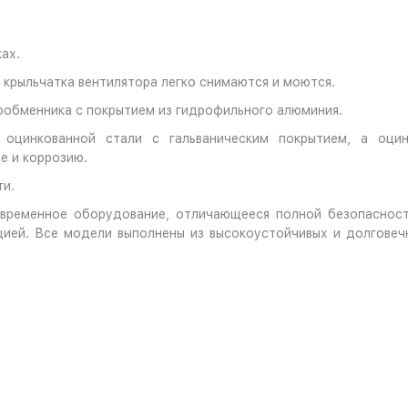
ах.
 крыльчатка вентилятора легко снимаются и моются.
ообменника с покрытием из гидрофильного алюминия.
й оцинкованной стали с гальваническим покрытием, а оц
е и коррозию.
ти.
овременное оборудование, отличающееся полной безопаснос
цией. Все модели выполнены из высокоустойчивых и долгове