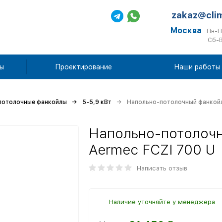
zakaz@cli
Москва
Пн-П
Сб-В
ы
Проектирование
Наши работы
потолочные фанкойлы
5-5,9 кВт
Напольно-потолочный фанкойл 
Напольно-потолочн
Aermec FCZI 700 U
Написать отзыв
Наличие уточняйте у менеджера