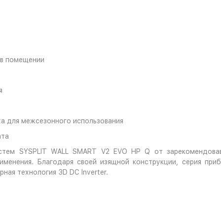
 в помещении
я
а для межсезонного использования
ата
стем SYSPLIT WALL SMART V2 EVO HP Q от зарекомендовав
менения. Благодаря своей изящной конструкции, серия прибо
ая технология 3D DC Inverter.