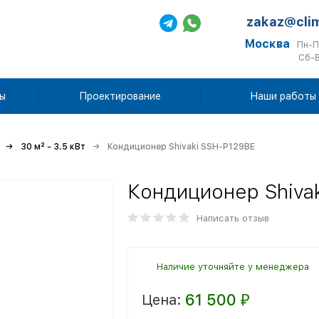
zakaz@cli
Москва
Пн-П
Сб-В
ы
Проектирование
Наши работы
30 м² - 3.5 кВт
Кондиционер Shivaki SSH-P129BE
Кондиционер Shiva
Написать отзыв
Наличие уточняйте у менеджера
61 500
Цена:
₽