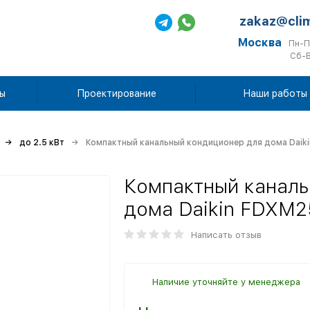
zakaz@cli
Москва
Пн-П
Сб-В
ы
Проектирование
Наши работы
до 2.5 кВт
Компактный канальный кондиционер для дома Dai
Компактный каналь
дома Daikin FDXM
Написать отзыв
Наличие уточняйте у менеджера