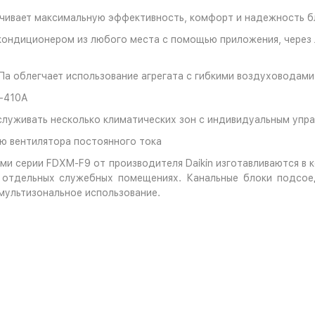
чивает максимальную эффективность, комфорт и надежность б
кондиционером из любого места с помощью приложения, через 
Па облегчает использование агрегата с гибкими воздуховодами
R-410A
служивать несколько климатических зон с индивидуальным упр
ю вентилятора постоянного тока
ми серии FDXM-F9 от производителя Daikin изготавливаются в 
в отдельных служебных помещениях. Канальные блоки подсое
мультизональное использование.