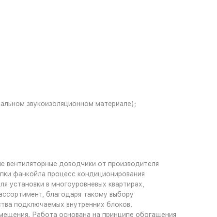
иальном звукоизоляционном материале);
 вентиляторные доводчики от производителя
купки фанкойла процесс кондиционирования
я установки в многоуровневых квартирах,
ссортимент, благодаря такому выбору
ства подключаемых внутренних блоков.
мещения. Работа основана на принципе обогащения