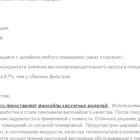
ции;
в;
ющаяся с дизайном любого помещения (заказ отдельно);
конденсата (наличие высокопроизводительного насоса в спец
а 87%, чем у обычных фильтров;
ства;
.ru представляет
фанкойлы кассетных моделей.
Используемые
азработки и стали синонимом высочайшего качества. После по
ние надежности и приемлемой стоимости. Отличное решение дл
 помещений со сложной планировкой. Предусмотрен широкий а
т, в соотношении мощности, качества теплоносителя и количе
тся осуществления приточной вентиляции обслуживающего по