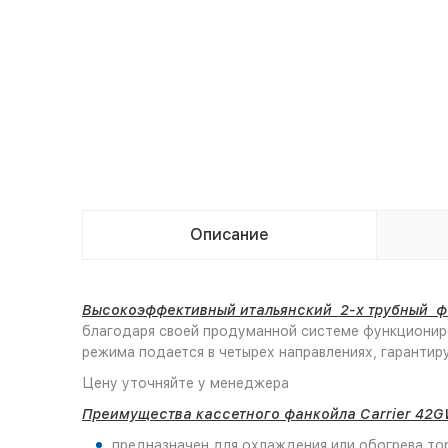
Описание
Высокоэффективный итальянский 2-х трубный фа
благодаря своей продуманной системе функционир
режима подается в четырех направлениях, гаранти
Цену уточняйте у менеджера
Преимущества кассетного фанкойла Carrier 42G
предназначен для охлаждения или обогрева то