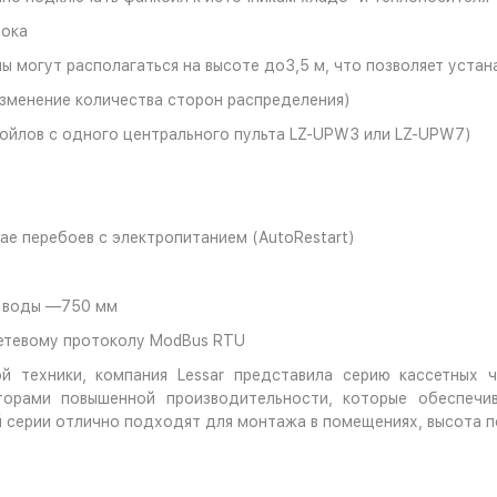
тока
 могут располагаться на высоте до3,5 м, что позволяет устана
зменение количества сторон распределения)
ойлов с одного центрального пульта LZ-UPW3 или LZ-UPW7)
ае перебоев с электропитанием (AutoRestart)
а воды —750 мм
етевому протоколу ModBus RTU
й техники, компания Lessar представила серию кассетных че
торами повышенной производительности, которые обеспечи
серии отлично подходят для монтажа в помещениях, высота по