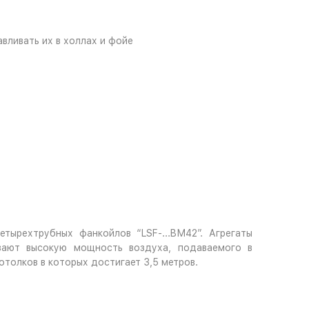
вливать их в холлах и фойе
тырехтрубных фанкойлов “LSF-...BМ42”. Агрегаты
вают высокую мощность воздуха, подаваемого в
толков в которых достигает 3,5 метров.