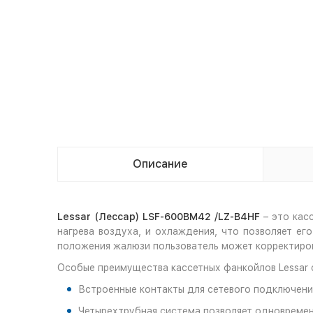
Описание
Lessar (Лессар) LSF-600BM42 /LZ-B4HF
– это кас
нагрева воздуха, и охлаждения, что позволяет е
положения жалюзи пользователь может корректиров
Особые преимущества кассетных фанкойлов Lessar с
Встроенные контакты для сетевого подключени
Четырехтрубная система позволяет одновремен