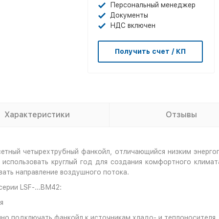
Персональный менеджер
Документы
НДС включен
Получить счет / КП
Характеристики
Отзывы
сетный четырехтрубный фанкойл, отличающийся низким энергоп
го использовать круглый год для создания комфортного клима
ать направление воздушного потока.
ерии LSF-...BМ42:
я
но подключать фанкойл к источникам хладо- и теплоносителя