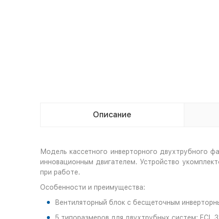
Описание
Модель кассетного инверторного двухтрубного ф
инновационным двигателем. Устройство укомплект
при работе.
Особенности и преимущества:
Вентиляторный блок с бесщеточным инверторны
5 типоразмеров для двухтрубных систем: FCL 3