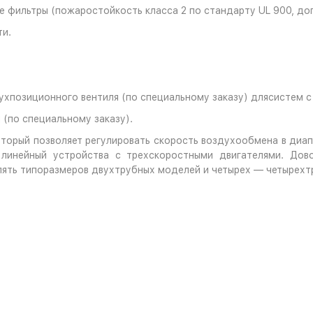
 фильтры (пожаростойкость класса 2 по стандарту UL 900, д
ти.
вухпозиционного вентиля (по специальному заказу) длясистем 
 (по специальному заказу).
оторый позволяет регулировать скорость воздухообмена в диап
инейный устройства с трехскоростными двигателями. Дов
 пять типоразмеров двухтрубных моделей и четырех — четырехт