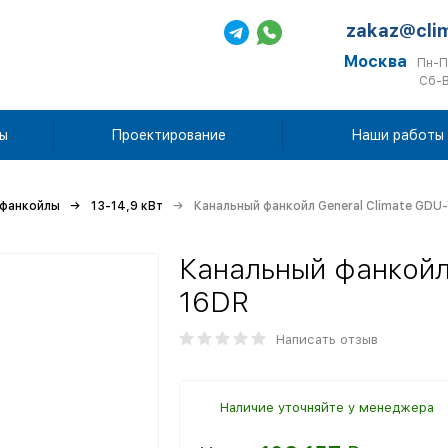
zakaz@cli
Москва
Пн-П
Сб-В
ы
Проектирование
Наши работы
 фанкойлы
13-14,9 кВт
Канальный фанкойл General Climate GDU
Канальный фанкойл
16DR
Написать отзыв
Наличие уточняйте у менеджера