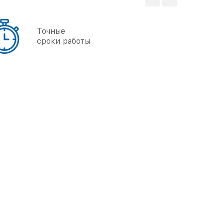
Мы любим
свое дело