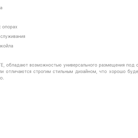
ка
х опорах
бслуживания
нкойла
TE, обладают возможностью универсального размещения под 
и отличаются строгим стильным дизайном, что хорошо будет
о.