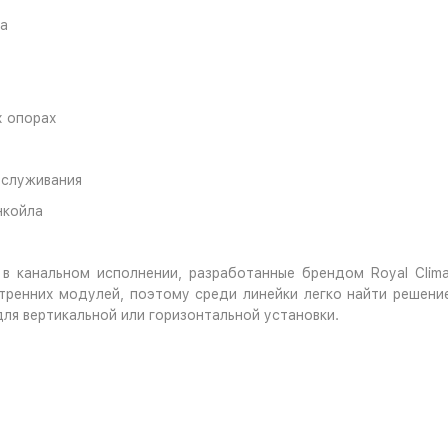
ка
х опорах
бслуживания
нкойла
в канальном исполнении, разработанные брендом Royal Clim
тренних модулей, поэтому среди линейки легко найти решен
ля вертикальной или горизонтальной установки.