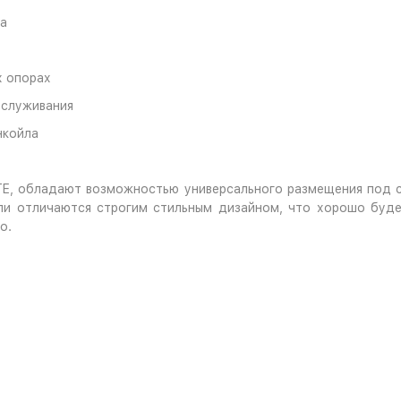
ка
х опорах
бслуживания
нкойла
TE, обладают возможностью универсального размещения под 
и отличаются строгим стильным дизайном, что хорошо будет
о.