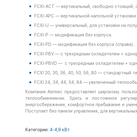
FCXI-ACT — вертикальный, свободно стоящий, 
FCXI-APC — вертикальной напольной установки 
FCXI-U — универсальный, для установки на полу
FCXI-P — модификация без корпуса.
FCXI-PD — модификация без корпуса (справа).
FCXI-PBV — с трехрядным охладителем + однор
FCXI-PBVD — с трехрядным охладителем + одно
FCXI 20, 30, 36, 40, 50, 56, 80 — стандартный 
FCXI 24, 34, 44, 54, 84 — увеличенный теплооб
Компания Aermec предоставляет широкому пользо
теплообменником. Здесь и постоянное регули
энергосбережение, комфортное пребывание и умень
Поступает без панели управления, для вертикальны
Категории:
4-4,9 кВт