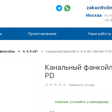
zakaz@cli
Москва
Пн-П
Сб-В
ы
Проектирование
Наши работы
 фанкойлы
4-4,9 кВт
Канальный фанкойл 4-4,9 кВт Aermec FCXI
Канальный фанкойл
PD
Написать отзыв
Наличие уточняйте у менеджера