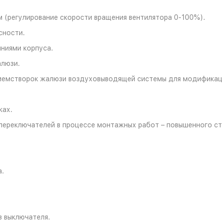
 (регулирование скорости вращения вентилятора 0-100%).
сности.
иниями корпуса.
алюзи.
тиемстворок жалюзи воздуховыводящей системы для модификац
ках.
переключателей в процессе монтажных работ – повышенного ст
а.
з выключателя.