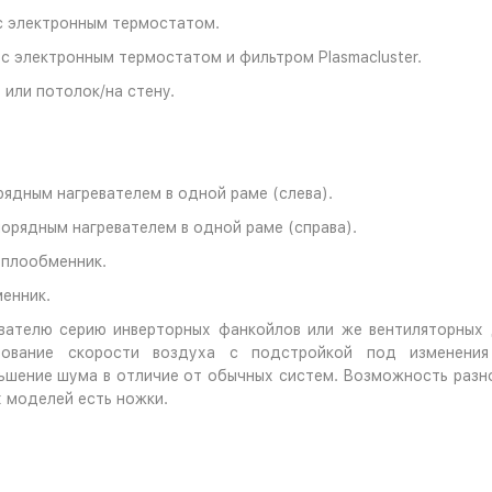
с электронным термостатом.
с электронным термостатом и фильтром Plasmacluster.
 или потолок/на стену.
ядным нагревателем в одной раме (слева).
рядным нагревателем в одной раме (справа).
теплообменник.
менник.
вателю серию инверторных фанкойлов или же вентиляторных 
рование скорости воздуха с подстройкой под изменени
шение шума в отличие от обычных систем. Возможность разнов
х моделей есть ножки.