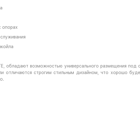
ка
х опорах
бслуживания
нкойла
E, обладают возможностью универсального размещения под с
и отличаются строгим стильным дизайном, что хорошо будет
о.