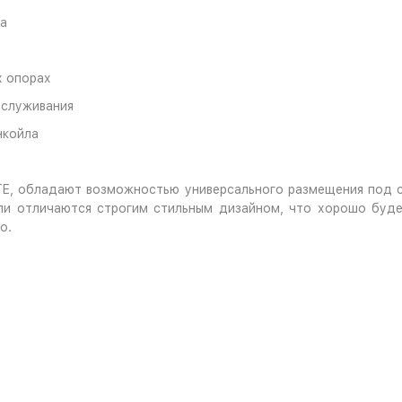
ка
х опорах
бслуживания
нкойла
TE, обладают возможностью универсального размещения под 
и отличаются строгим стильным дизайном, что хорошо будет
о.