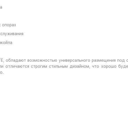
ка
х опорах
бслуживания
нкойла
TE, обладают возможностью универсального размещения под 
и отличаются строгим стильным дизайном, что хорошо будет
о.