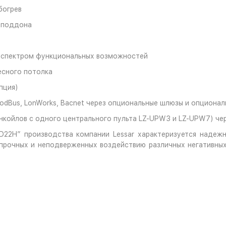
богрев
 поддона
м спектром функциональных возможностей
сного потолка
пция)
dBus, LonWorks, Bacnet через опциональные шлюзы и опционал
нкойлов с одного центрального пульта LZ-UPW3 и LZ-UPW7) че
DD22H” производства компании Lessar характеризуется надеж
опрочных и неподверженных воздействию различных негативны