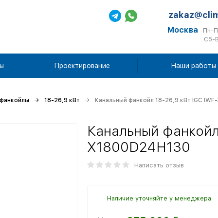
zakaz@cli
Москва
Пн-П
Сб-В
ы
Проектирование
Наши работы
 фанкойлы
18-26,9 кВт
Канальный фанкойл 18-26,9 кВт IGC IW
Канальный фанкойл 
X1800D24H130
Написать отзыв
Наличие уточняйте у менеджера