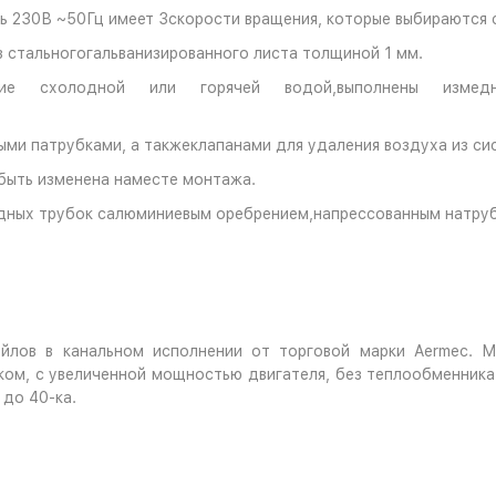
 230В ~50Гц имеет 3скорости вращения, которые выбираются 
 стальногогальванизированного листа толщиной 1 мм.
ие схолодной или горячей водой,выполнены измед
и патрубками, а такжеклапанами для удаления воздуха из си
ыть изменена наместе монтажа.
едных трубок салюминиевым оребрением,напрессованным натруб
йлов в канальном исполнении от торговой марки Aermec. М
ом, с увеличенной мощностью двигателя, без теплообменника 
 до 40-ка.