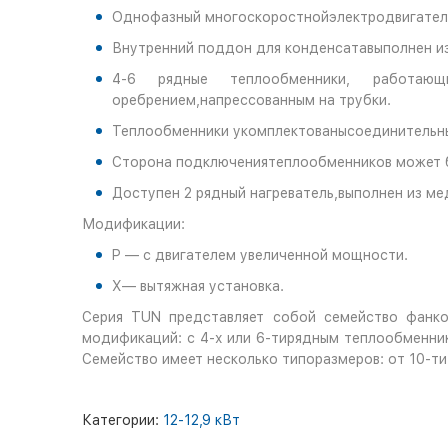
Однофазный многоскоростнойэлектродвигатель
Внутренний поддон для конденсатавыполнен из
4-6 рядные теплообменники, работающ
оребрением,напрессованным на трубки.
Теплообменники укомплектованысоединительным
Сторона подключениятеплообменников может б
Доступен 2 рядный нагреватель,выполнен из м
Модификации:
P — с двигателем увеличенной мощности.
X— вытяжная установка.
Серия TUN представляет собой семейство фанко
модификаций: с 4-х или 6-тирядным теплообменник
Семейство имеет несколько типоразмеров: от 10-ти
Категории:
12-12,9 кВт