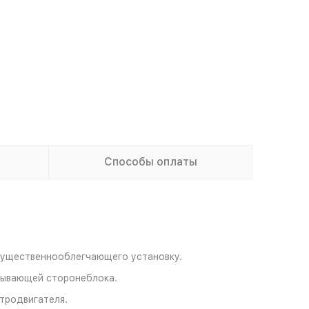
Способы оплаты
существеннооблегчающего установку.
сывающей сторонеблока.
тродвигателя.